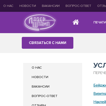
О НАС
НОВОСТИ
ВАКАНСИИ
ВОПРОС-ОТВЕТ
ОТЗ
ПЕЧАТ
СВЯЗАТЬСЯ С НАМИ
УС
О НАС
ПЕРЕЧ
НОВОСТИ
Бейдж
ВАКАНСИИ
Визитк
ВОПРОС-ОТВЕТ
Наклей
ОТЗЫВЫ